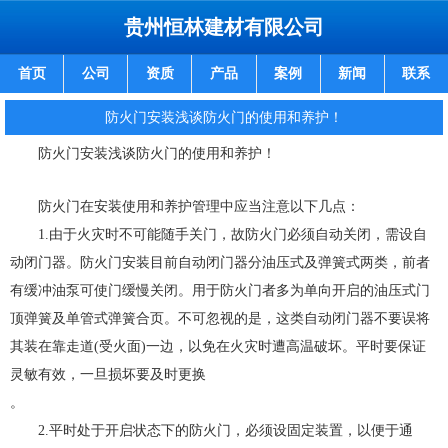
贵州恒林建材有限公司
首页
公司
资质
产品
案例
新闻
联系
防火门安装浅谈防火门的使用和养护！
防火门安装浅谈防火门的使用和养护！
防火门在安装使用和养护管理中应当注意以下几点：
1.由于火灾时不可能随手关门，故防火门必须自动关闭，需设自
动闭门器。防火门安装目前自动闭门器分油压式及弹簧式两类，前者
有缓冲油泵可使门缓慢关闭。用于防火门者多为单向开启的油压式门
顶弹簧及单管式弹簧合页。不可忽视的是，这类自动闭门器不要误将
其装在靠走道(受火面)一边，以免在火灾时遭高温破坏。平时要保证
灵敏有效，一旦损坏要及时更换
。
2.平时处于开启状态下的防火门，必须设固定装置，以便于通