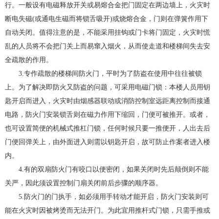
行。一般设有电磁释放开关或易熔合金把门固定在两边墙上，火灾时
断电失磁(或通电生磁而将锁舌吸开)或烧熔合金，门则在弹簧作用下
自动关闭。值得注意的是，不能采用挂钩或门卡将门固定，火灾时慌
乱的人员将不会把门关上而易窜入烟火，从而使走道和楼梯间失去安
全疏散的作用。
3.专作疏散的楼梯间防火门，平时为了防盗在使用中往往被锁
上。为了解决即防火又防盗的问题，可采用电磁门锁：本楼人员用钥
匙开启而进入，火灾时由烟感器联动或消防控制室远距离控制而接通
电路，防火门安装锁舌则在磁力作用下缩回，门便可被推开。或者，
也可设置简便的机械式推杠门锁，任何时候只要一推便开，人出去后
门便回弹关上，由外面进入则需以钥匙开启，故可防止作案者进入楼
内。
4.有的双扇防火门有咬口以便密闭，如果关闭时先后颠倒则不能
关严，因此须设置控制门扇关闭前后步骤的顺序器。
5.防火门的门执手，如必须用手转动才能开启，防火门安装则可
能在火灾时因被烤烫而无法开门。为此宜用推杆式门锁，只需手推或