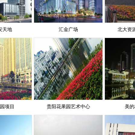
安天地
汇金广场
北大资
园项目
贵阳花果园艺术中心
美的