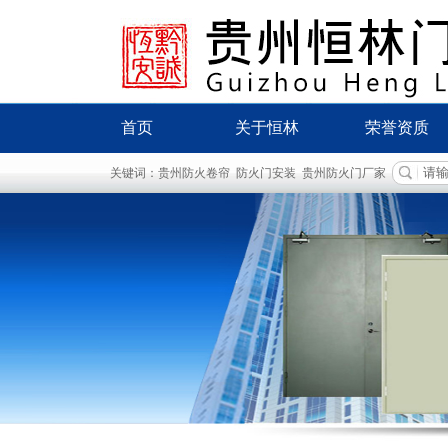
首页
关于恒林
荣誉资质
企业简介
关键词：
贵州防火卷帘
防火门安装
贵州防火门厂家
恒林宣传册
企业文化
生产基地
组织架构
发展历程
团队建设
合作伙伴