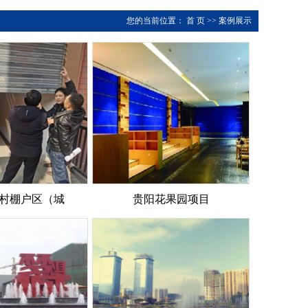
您的当前位置：
首 页
>>
案例展示
村棚户区（城
贵阳花果园项目