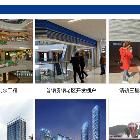
木质隔热防火门
利尔工程
首钢贵钢老区开发棚户
清镇三星