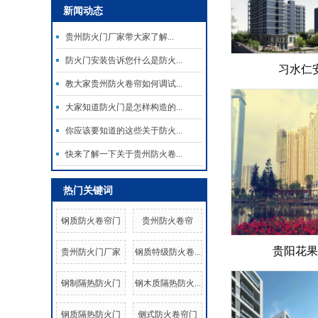
新闻动态
贵州防火门厂家带大家了解​...
防火门安装告诉您什么是防火...
习水仁
教大家贵州防火卷帘如何调试...
大家知道防火门是怎样构造的...
你应该要知道的这些关于防火...
快来了解一下关于贵州防火卷...
热门关键词
钢质防火卷帘门
贵州防火卷帘
贵阳花果
贵州防火门厂家
钢质特级防火卷...
钢制隔热防火门
钢木质隔热防火...
钢质隔热防火门
侧式防火卷帘门