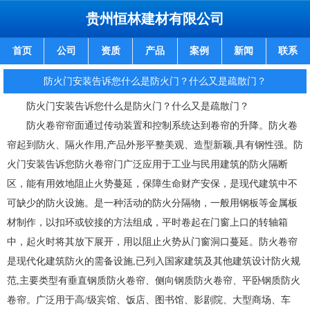
贵州恒林建材有限公司
首页
公司
资质
产品
案例
新闻
联系
防火门安装告诉您什么是防火门？什么又是疏散门？
防火门安装告诉您
什么是
防火门
？什么又是
疏散门
？
防火卷帘帘面通过传动装置和控制系统达到卷帘的升降。防火卷
帘起到防火、隔火作用,产品外形平整美观、造型新颖,具有钢性强。防
火门安装告诉您防火卷帘门广泛应用于工业与民用建筑的防火隔断
区，能有用效地阻止火势蔓延，保障生命财产安保，是现代建筑中不
可缺少的防火设施。是一种活动的防火分隔物，一般用钢板等金属板
材制作，以扣环或铰接的方法组成，平时卷起在门窗上口的转轴箱
中，起火时将其放下展开，用以阻止火势从门窗洞口蔓延。防火卷帘
是现代化建筑防火的需备设施,已列入国家建筑及其他建筑设计防火规
范,主要类型有垂直钢质防火卷帘、侧向钢质防火卷帘、平卧钢质防火
卷帘。广泛用于高/级宾馆、饭店、图书馆、影剧院、大型商场、车