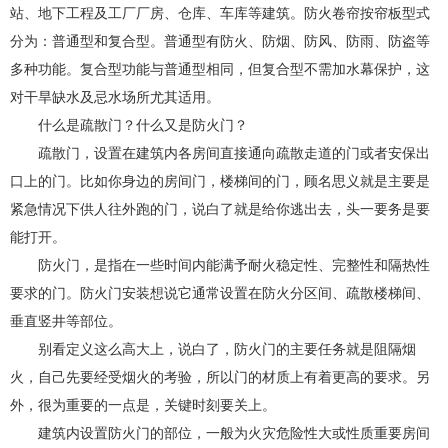
站、地下工程及工厂厂房、仓库、车库等建筑。防火卷帘按帘板型式
分为：普通型和复合型。普通型有防火、防烟、防风、防雨、防盗等
多种功能。复合型功能与普通型相同，但复合型不需加水幕保护，这
对干旱缺水及忌水场所尤其适用。
什么是疏散门？什么又是防火门？
疏散门，设置在建筑内各房间直接通向疏散走道的门或者安保出
口上的门。比如你身边的房间门，楼梯间的门，顾名思义就是主要是
紧急情况下供人往外跑的门，说白了就是给你逃出去，头一要务是要
能打开。
防火门，是指在一些时间内能满予耐火稳定性、完整性和隔热性
要求的门。防火门安装想说它通常设置在防火分区间、疏散楼梯间、
垂直竖井等部位。
别看定义这么高大上，说白了，防火门的主要任务就是阻隔烟
火，自己先要经受烟火的考验，所以门的材质上有着更高的要求。另
外，很为重要的一点是，关键时刻要关上。
建筑内设置防火门的部位，一般为火灾危险性大或性质重要房间