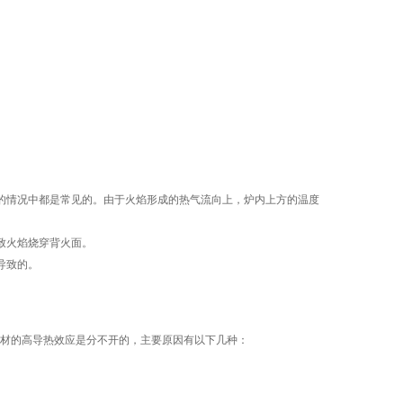
的情况中都是常见的。由于火焰形成的热气流向上，炉内上方的温度
致火焰烧穿背火面。
导致的。
材的高导热效应是分不开的，主要原因有以下几种：