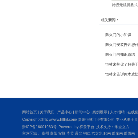
特级无机折叠式
相关新闻：
防火门的小知识
防火门安装告诉您什
防火门的知识总结
恒林来带你了解关
恒林来告诉你木质
网站首页
|
关于我们
|
产品中心
|
新闻中心
|
案例展示
|
人才招聘
|
在线
Copyright ©http://www.hlfhjl.com/ 贵州恒林门业有限公司 专业从事于
贵
黔ICP备16001963号
Powered by
祥云平台
技术支持：
华企立方
主营区域：
贵州
贵阳
安顺
毕节
遵义
铜仁
六盘水
黔南
黔东南
黔西南