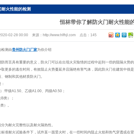
木质隔热防火门
门耐火性能的检测
恒林带你了解防火门耐火性能
2020-02-28 00:00
来源：
http://www.hlfhjl.com
点击：
145
的检测由
贵州防火门厂家
为你介绍
消防而言具有重要的意义，防火门可以在出现火灾险情的过程中起到一些的阻隔火势的
争取更多的逃生时间，有效阻止火势蔓延并且隔绝有害气体，因此防火门在建筑中很是
质、钢制和其他材质防火门。
类：
甲级A1.50、乙级A1.00、丙级A0.50；
（B类）；
C类）。
能分为耐火完整性以及耐火隔热性。
在标准耐火试验条件下，试件某一面受火时，在一些时间内阻止火焰和热气穿透或在背