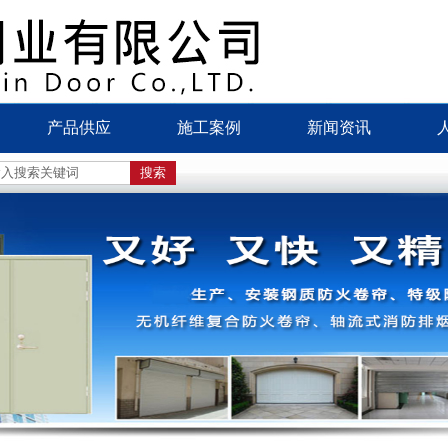
产品供应
施工案例
新闻资讯
双轨双帘无机特级防火卷帘
工程案例
公司新闻
钢质防火卷帘
竣工业绩
通知公告
钢质特级防火卷帘
行业资讯
侧式防火卷帘门
产品百科
特级无机折叠防火卷帘
钢制隔热防火门
钢木质隔热防火门
钢质、铝合金非隔热防火窗