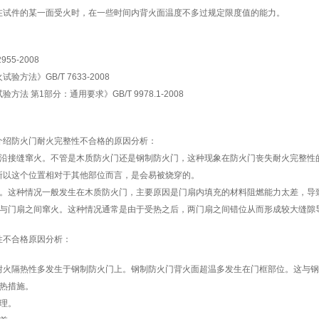
在试件的某一面受火时，在一些时间内背火面温度不多过规定限度值的能力。
55-2008
方法》GB/T 7633-2008
方法 第1部分：通用要求》GB/T 9978.1-2008
介绍防火门耐火完整性不合格的原因分析：
上沿接缝窜火。不管是木质防火门还是钢制防火门，这种现象在防火门丧失耐火完整性
所以这个位置相对于其他部位而言，是会易被烧穿的。
穿。这种情况一般发生在木质防火门，主要原因是门扇内填充的材料阻燃能力太差，导
扇与门扇之间窜火。这种情况通常是由于受热之后，两门扇之间错位从而形成较大缝隙
性不合格原因分析：
耐火隔热性多发生于钢制防火门上。钢制防火门背火面超温多发生在门框部位。这与钢
断热措施。
理。