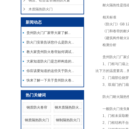
钢质、铝合金非隔热防火窗
耐火隔热性是指
木质隔热防火门
相关标准
新闻动态
《防火门》GB 129
《门和卷帘的耐火试验
贵州防火门厂家带大家了解​...
《建筑构件耐火试验
防火门安装告诉您什么是防火...
检测分析
教大家贵州防火卷帘如何调试...
贵州防火门厂家
大家知道防火门是怎样构造的...
1、门框与门扇
你应该要知道的这些关于防火...
比下方的温度要高，
2、门扇部位烧
快来了解一下关于贵州防火卷...
3、双扇门的门
热门关键词
防火门耐火隔热
钢质防火卷帘
钢木质隔热防火...
一般防火门丧失
1、门框未采取
钢质隔热防火门
钢制隔热防火门
2、门框结构不合