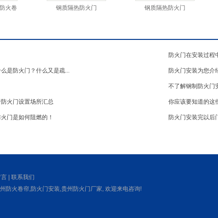
防火卷
钢质隔热防火门
钢质隔热防火门
防火门在安装过程
么是防火门？什么又是疏...
防火门安装为您介
不了解钢制防火门
于防火门设置场所汇总
你应该要知道的这些
防火门是如何阻燃的！
防火门安装完以后
留言
|
联系我们
州防火卷帘
,
防火门安装
,
贵州防火门厂家
, 欢迎来电咨询!