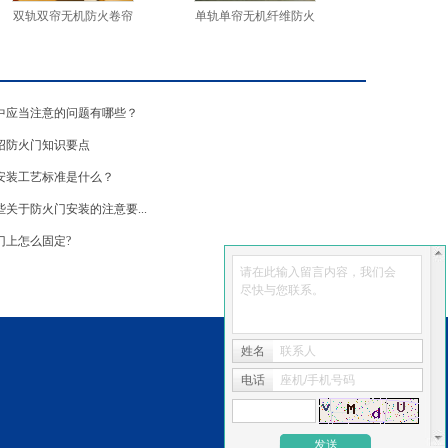
双轨双帘无机防火卷帘
单轨单帘无机纤维防火
中应当注意的问题有哪些？
绍防火门知识要点
安装工艺标准是什么？
关于防火门安装的注意要...
门上怎么固定?
请在此输入留言内容，我们会
尽快与您联系。
姓名
联系人
电话
座机/手机号码