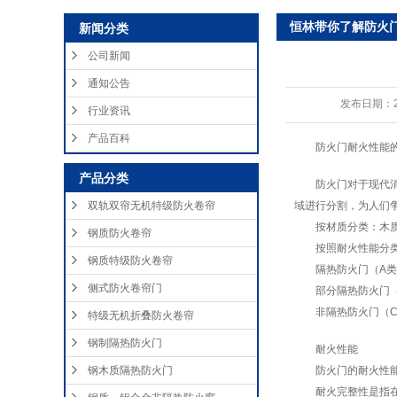
恒林带你了解防火
新闻分类
公司新闻
通知公告
发布日期：
行业资讯
产品百科
防火门耐火性能
产品分类
防火门对于现代
双轨双帘无机特级防火卷帘
域进行分割，为人们
按材质分类：木
钢质防火卷帘
按照耐火性能分
钢质特级防火卷帘
隔热防火门（A类）:
侧式防火卷帘门
部分隔热防火门
非隔热防火门（
特级无机折叠防火卷帘
钢制隔热防火门
耐火性能
钢木质隔热防火门
防火门的耐火性
耐火完整性是指