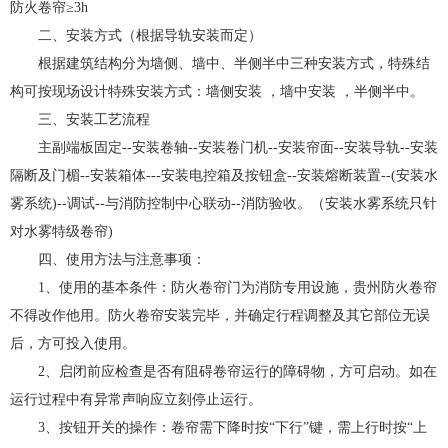
防火卷帘≥3h
二、安装方式（根据导轨安装而定）
根据建筑结构分为墙侧、墙中、半侧半中三种安装方式，特殊结
构可按现场设计特殊安装方式：墙侧安装 ，墙中安装 ，半侧半中。
三、安装工艺流程
主副端板固定--安装卷轴--安装卷门机--安装帘面--安装导轨--安装
隔断及门楣--安装箱体---安装电控箱及按钮盒--安装熔断装置--(安装水
雾系统)--调试--与消防控制中心联动--消防验收。（安装水雾系统只针
对水雾特级卷帘)
四、使用方法与注意事项：
1、使用的基本条件：防火卷帘门为消防专用设施，贵州防火卷帘
不得改作他用。防火卷帘安装完毕，并确定行程调整及其它部位无误
后，方可投入使用。
2、启闭前应检查是否有阻碍卷帘运行的障碍物，方可启动。如在
运行过程中有异常声响应立刻停止运行。
3、按钮开关的操作：卷帘需下降时按“下行”键，需上行时按“上