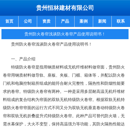
贵州恒林建材有限公司
首页
公司
资质
产品
案例
新闻
联系
贵州防火卷帘浅谈防火卷帘产品使用说明书！
贵州防火卷帘浅谈防火卷帘产品使用说明书！
一、产品介绍
特级防火卷帘是指用钢质材料或无机纤维材料做帘面，贵州防火
卷帘用钢质材料做导轨、座板、夹板、门楣、箱体等，并配以防火卷
门机和电脑控制箱所组成的能符合耐火完整性，隔热性和防烟性能要
求的卷帘。特级防火卷帘有两种。一种是采用多层耐高温无机纤维材
料组成的复合结构为帘面的双轨无机特级防火卷帘。根据双轨无机特
级防火卷帘帘面的运行方式不同又分为双轨无机垂直卷动特级防火卷
帘和双轨无机折叠提升式特级防火卷帘。此种产品可替代防火墙，无
需水幕保护，大火不变型，保持高温强力等功能，其防火隔热性能达