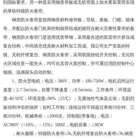
到国标要求。另一种是采用钢质帘板或无机帘面上加水雾装置而实现
的单轨特级防火卷帘。
钢质防火卷帘是指用钢质材料做帘板，导轨、座板、门楣、箱体
等，并配以防火卷门机和控制箱所组成的能符合耐火完整性要求的卷
帘，钢质防火卷帘门是选用优质带钢，采用最先进的双层帘片挤压成
复合结构，中间填充优质耐火材料加工而成。我公司生产安装的特
级、无机纤维复合、钢质防火卷帘，采用双面按钮开关控制，无论防
火区域任意一面失火，均可在其背火面控制，并可通过消防控制中心
烟感、温感探头自动控制。
1、防火型电机：电压：380V，功率：180-750W，电机启闭运行
速度：2-7.5m/min，自重下降速度：≤9.5m/min。工作条件：环境温
度-40-50℃；环境湿度≤90%（25℃）；无腐蚀性气体及尘埃；无剧烈
振动和冲击的场所；短时工作制：连续运转不得超过单相10分钟、三
相20分钟。机械寿命：≥2000次。控制箱(带备电)，电压：
AC380V（+10%，－15%）50HZ，电机容量：≤3KW
，耐火极限：特级防火卷帘≥3h,无机纤维复合防火卷帘≥3h,钢质