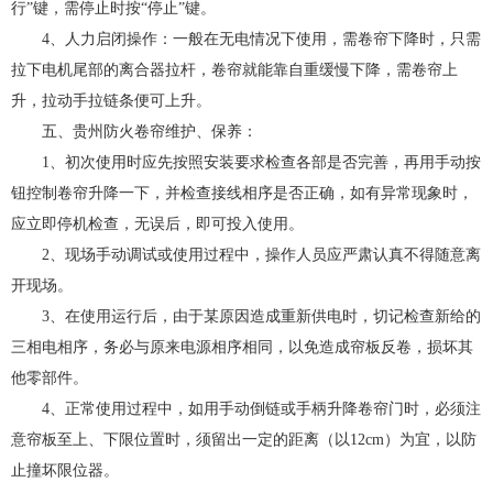
行”键，需停止时按“停止”键。
4、人力启闭操作：一般在无电情况下使用，需卷帘下降时，只需
拉下电机尾部的离合器拉杆，卷帘就能靠自重缓慢下降，需卷帘上
升，拉动手拉链条便可上升。
五、贵州防火卷帘维护、保养：
1、初次使用时应先按照安装要求检查各部是否完善，再用手动按
钮控制卷帘升降一下，并检查接线相序是否正确，如有异常现象时，
应立即停机检查，无误后，即可投入使用。
2、现场手动调试或使用过程中，操作人员应严肃认真不得随意离
开现场。
3、在使用运行后，由于某原因造成重新供电时，切记检查新给的
三相电相序，务必与原来电源相序相同，以免造成帘板反卷，损坏其
他零部件。
4、正常使用过程中，如用手动倒链或手柄升降卷帘门时，必须注
意帘板至上、下限位置时，须留出一定的距离（以12cm）为宜，以防
止撞坏限位器。